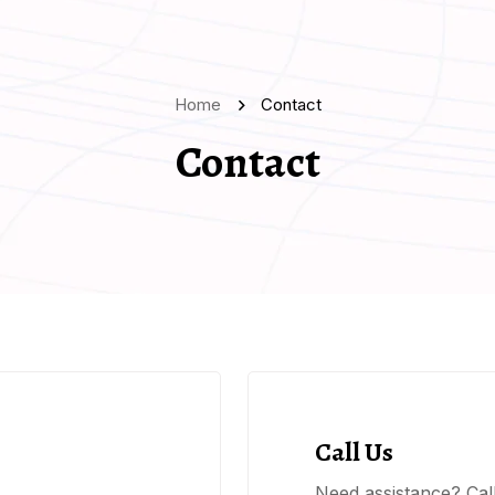
Home
Contact
Contact
Call Us
Need assistance? Call 