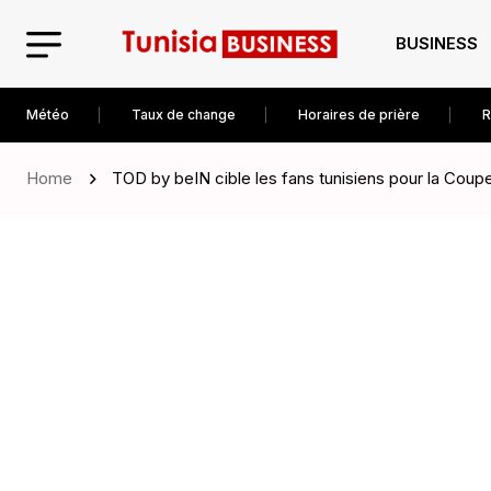
BUSINESS
Météo
Taux de change
Horaires de prière
R
Home
TOD by beIN cible les fans tunisiens pour la Cou