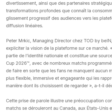
divertissement, ainsi que des partenaires stratégiq
transformations profondes que connaît la consommati
glissement progressif des audiences vers les plat
diffusion linéaires.
Peter Mrkic, Managing Director chez TOD by beIN, a
expliciter la vision de la plateforme sur ce marché. « 
partie de l’identité nationale et constitue une sou
Cup 2026™, avec de nombreux matchs programmés à d
de faire en sorte que les fans ne manquent aucun 
plus flexible, immersive et engageante qui les rappro
manière dont ils choisissent de regarder », a-t-il dé
Cette prise de parole illustre une préoccupation con
matchs se dérouleront au Canada, aux États-Unis e