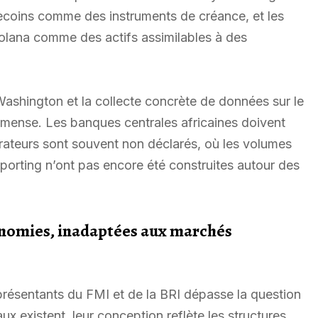
lecoins comme des instruments de créance, et les
olana comme des actifs assimilables à des
 Washington et la collecte concrète de données sur le
 immense. Les banques centrales africaines doivent
rateurs sont souvent non déclarés, où les volumes
 reporting n’ont pas encore été construites autour des
onomies, inadaptées aux marchés
résentants du FMI et de la BRI dépasse la question
x existent, leur conception reflète les structures