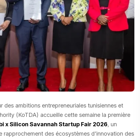
ur des ambitions entrepreneuriales tunisiennes et
rity (KoTDA) accueille cette semaine la première
i x Silicon Savannah Startup Fair 2026
, un
le rapprochement des écosystèmes d’innovation des